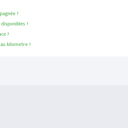
mpagnée ?
disponibles ?
ace ?
 au kilometre ?