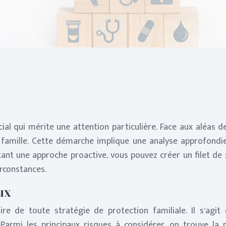
al qui mérite une attention particulière. Face aux aléas de
 famille. Cette démarche implique une analyse approfondi
tant une approche proactive, vous pouvez créer un filet de 
irconstances.
ux
re de toute stratégie de protection familiale. Il s’agit d
rmi les principaux risques à considérer, on trouve la per