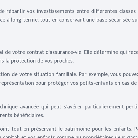
 de répartir vos investissements entre différentes classes 
nce à long terme, tout en conservant une base sécurisée s
al de votre contrat d’assurance-vie. Elle détermine qui rec
ns la protection de vos proches.
ion de votre situation familiale. Par exemple, vous pouvez 
e représentation pour protéger vos petits-enfants en cas d
nique avancée qui peut s’avérer particulièrement pertin
rents bénéficiaires.
njoint tout en préservant le patrimoine pour les enfants.
du capital) et vos enfants comme nu-propriétaires (leur gara