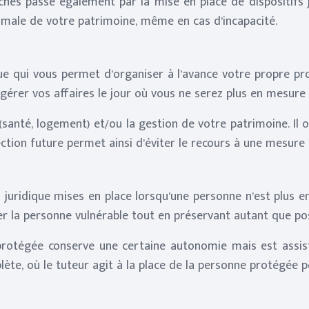
ches passe également par la mise en place de dispositifs 
timale de votre patrimoine, même en cas d’incapacité.
ue qui vous permet d’organiser à l’avance votre propre prot
gérer vos affaires le jour où vous ne serez plus en mesure
santé, logement) et/ou la gestion de votre patrimoine. Il
tion future permet ainsi d’éviter le recours à une mesure d
 juridique mises en place lorsqu’une personne n’est plus e
ger la personne vulnérable tout en préservant autant que p
protégée conserve une certaine autonomie mais est assistée
ète, où le tuteur agit à la place de la personne protégée p